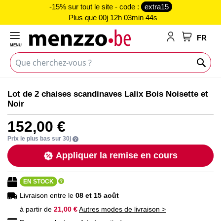
-15% sur tout le site - code :
extra15
Plus que
00j 12h 03min 44s
FR
MENU
Mon panie
Passer
Passer
Lot de 2 chaises scandinaves Lalix Bois Noisette et
à
au
Noir
la
début
fin
de
152,00 €
de
la
la
Galerie
Prix le plus bas sur 30j
galerie
d’images
Appliquer la remise en cours
d’images
EN STOCK
Livraison entre le
08 et 15 août
à partir de
21,00 €
Autres modes de livraison >