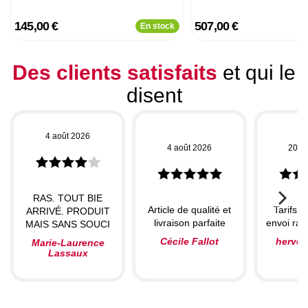
145,00 €
507,00 €
En stock
Des clients satisfaits
et qui le
disent
4 août 2026
4 août 2026
20 ju
RAS. TOUT BIE
Article de qualité et
Tarifs c
ARRIVÉ. PRODUIT
livraison parfaite
envoi rapi
MAIS SANS SOUCI
Cécile Fallot
herve
Marie-Laurence
Lassaux