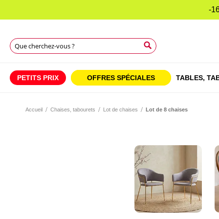
-16
Chercher
Chercher
Chercher
PETITS PRIX
OFFRES SPÉCIALES
TABLES,
TAB
Accueil
Chaises, tabourets
Lot de chaises
Lot de 8 chaises