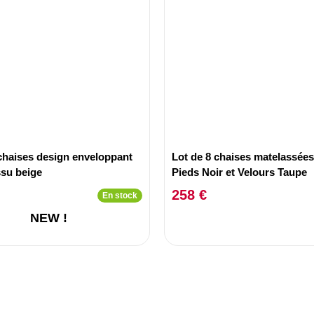
 chaises design enveloppant
Lot de 8 chaises matelassée
ssu beige
Pieds Noir et Velours Taupe
258 €
En stock
NEW !