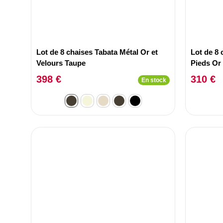
Lot de 8 chaises Tabata Métal Or et
Lot de 8
Velours Taupe
Pieds Or
398 €
310 €
En stock