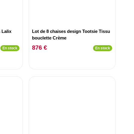
 Lalix
Lot de 8 chaises design Tootsie Tissu
bouclette Crème
876 €
En stock
En stock