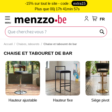
-15% sur tout le site - code :
extra15
Plus que
00j 17h 41min 57s
FR
MENU
Mon panie
Accueil
Chaises, tabourets
Chaise et tabouret de bar
CHAISE ET TABOURET DE BAR
Hauteur ajustable
Hauteur fixe
Siège pivota