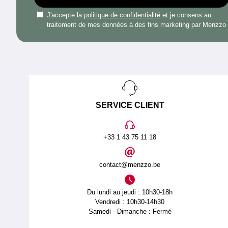
J'accepte la
politique de confidentialité
et je consens au
traitement de mes données à des fins marketing par Menzzo
SERVICE CLIENT
+33 1 43 75 11 18
contact@menzzo.be
Du lundi au jeudi : 10h30-18h
Vendredi : 10h30-14h30
Samedi - Dimanche : Fermé