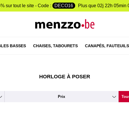
% sur tout le site - Code :
DECO16
Plus que
02j 22h 05min 
LES BASSES
CHAISES,
TABOURETS
CANAPÉS,
FAUTEUILS
HORLOGE À POSER
Prix
Tous