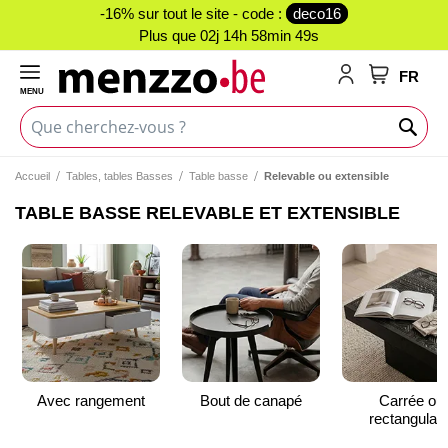
-16% sur tout le site - code :
deco16
Plus que
02j 14h 58min 49s
FR
MENU
Mon panie
Accueil
Tables, tables Basses
Table basse
Relevable ou extensible
TABLE BASSE RELEVABLE ET EXTENSIBLE
Avec rangement
Bout de canapé
Carrée ou
rectangulair