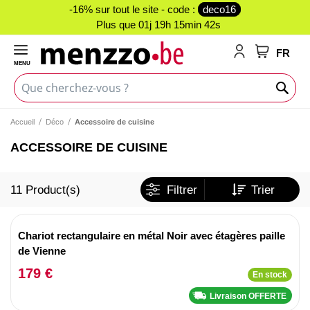
-16% sur tout le site - code :
deco16
Plus que
01j 19h 15min 41s
FR
MENU
Mon panie
Accueil
Déco
Accessoire de cuisine
ACCESSOIRE DE CUISINE
11
Product(s)
Filtrer
Trier
Chariot rectangulaire en métal Noir avec étagères paille
de Vienne
179 €
En stock
Livraison OFFERTE