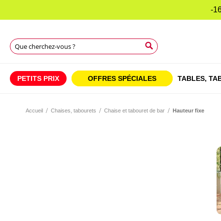
-16
Chercher
Chercher
Chercher
PETITS PRIX
OFFRES SPÉCIALES
TABLES,
TAB
Accueil
Chaises, tabourets
Chaise et tabouret de bar
Hauteur fixe