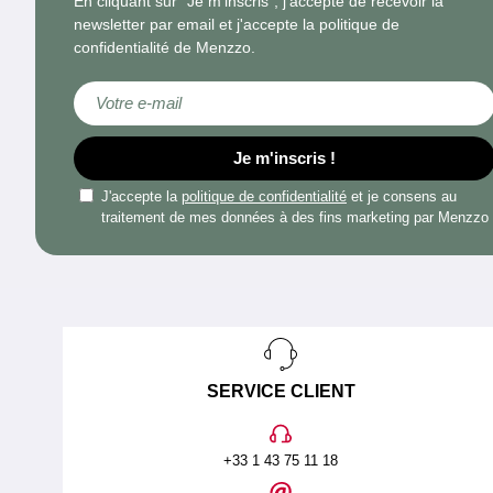
En cliquant sur "Je m'inscris", j'accepte de recevoir la
newsletter par email et j'accepte la politique de
confidentialité de Menzzo.
Inscription à notre newsletter :
Je m'inscris !
J'accepte la
politique de confidentialité
et je consens au
traitement de mes données à des fins marketing par Menzzo
SERVICE CLIENT
+33 1 43 75 11 18