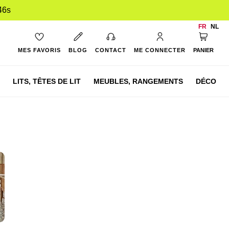
45s
FR
NL
Mon pan
MES FAVORIS
BLOG
CONTACT
ME CONNECTER
PANIER
LITS,
TÊTES DE LIT
MEUBLES,
RANGEMENTS
DÉCO