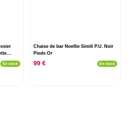
ssier
Chaise de bar Noellie Simili P.U. Noir
tte
Pieds Or
99 €
En stock
En stock