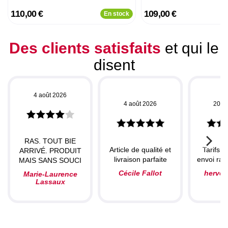
110,00 €
109,00 €
En stock
Des clients satisfaits
et qui le
disent
4 août 2026
4 août 2026
20 ju
RAS. TOUT BIE
Article de qualité et
Tarifs c
ARRIVÉ. PRODUIT
livraison parfaite
envoi rapi
MAIS SANS SOUCI
Cécile Fallot
herve
Marie-Laurence
Lassaux