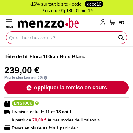
-16% sur tout le site - code :
deco16
Plus que
01j 18h 01min 47s
FR
MENU
Mon panie
Passer
Passer
Tête de lit Flora 160cm Bois Blanc
à
au
la
début
239,00 €
fin
de
de
la
Prix le plus bas sur 30j
la
Galerie
Appliquer la remise en cours
galerie
d’images
d’images
EN STOCK
Livraison entre le
11 et 18 août
à partir de
70,00 €
Autres modes de livraison >
Payez en plusieurs fois à partir de :