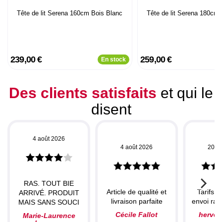
Tête de lit Serena 160cm Bois Blanc
Tête de lit Serena 180cm
239,00 €
259,00 €
En stock
Des clients satisfaits
et qui le
disent
4 août 2026
4 août 2026
20 ju
RAS. TOUT BIE
Article de qualité et
Tarifs c
ARRIVÉ. PRODUIT
livraison parfaite
envoi rapi
MAIS SANS SOUCI
Cécile Fallot
herve
Marie-Laurence