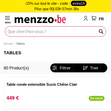
-15% sur tout le site - code :
extra15
Plus que
00j 03h 57min 38s
FR
MENU
Mon panie
Accueil
Tables
TABLES
60
Product(s)
Filtrer
Trier
Table ronde extensible Suzie Chêne Clair
449 €
En stock