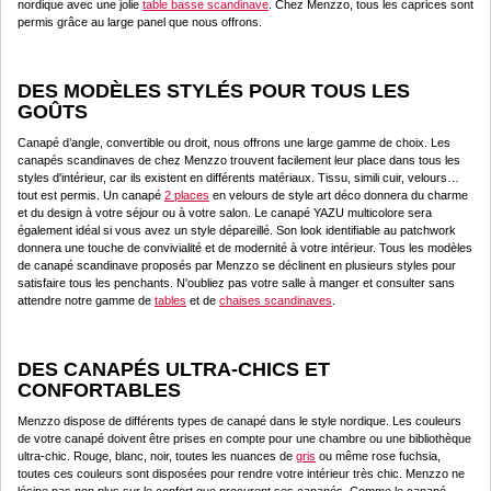
nordique avec une jolie
table basse scandinave
. Chez Menzzo, tous les caprices sont
permis grâce au large panel que nous offrons.
DES MODÈLES STYLÉS POUR TOUS LES
GOÛTS
Canapé d’angle, convertible ou droit, nous offrons une large gamme de choix. Les
canapés scandinaves de chez Menzzo trouvent facilement leur place dans tous les
styles d'intérieur, car ils existent en différents matériaux. Tissu, simili cuir, velours…
tout est permis. Un canapé
2 places
en velours de style art déco donnera du charme
et du design à votre séjour ou à votre salon. Le canapé YAZU multicolore sera
également idéal si vous avez un style dépareillé. Son look identifiable au patchwork
donnera une touche de convivialité et de modernité à votre intérieur. Tous les modèles
de canapé scandinave proposés par Menzzo se déclinent en plusieurs styles pour
satisfaire tous les penchants. N'oubliez pas votre salle à manger et consulter sans
attendre notre gamme de
tables
et de
chaises scandinaves
.
DES CANAPÉS ULTRA-CHICS ET
CONFORTABLES
Menzzo dispose de différents types de canapé dans le style nordique. Les couleurs
de votre canapé doivent être prises en compte pour une chambre ou une bibliothèque
ultra-chic. Rouge, blanc, noir, toutes les nuances de
gris
ou même rose fuchsia,
toutes ces couleurs sont disposées pour rendre votre intérieur très chic. Menzzo ne
lésine pas non plus sur le confort que procurent ses canapés. Comme le canapé