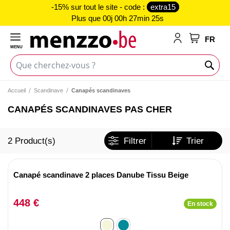
-15% sur tout le site - code :
extra15
Plus que
00j 00h 27min 25s
FR
MENU
Mon panie
Accueil
Scandinave
Canapés scandinaves
CANAPÉS SCANDINAVES PAS CHER
2
Product(s)
Filtrer
Trier
Canapé scandinave 2 places Danube Tissu Beige
448 €
En stock