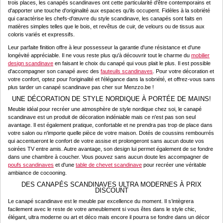
trois places, les canapés scandinaves ont cette particularité d'être contemporains et
d'apporter une touche d'originalité aux espaces qu'ils occupent. Fidèles à la sobriété
qui caractérise les chefs-d'œuvre du style scandinave, les canapés sont faits en
matières simples telles que le bois, et revêtus de cuir, de velours ou de tissus aux
coloris variés et expressifs.
Leur parfaite finition offre à leur possesseur la garantie d'une résistance et d'une
longévité appréciable. Il ne vous reste plus qu'à découvrir tout le charme du
mobilier
design scandinave
en faisant le choix du canapé qui vous plait le plus. Il est possible
d'accompagner son canapé avec des
fauteuils scandinaves
. Pour votre décoration et
votre confort, optez pour l'originalité et l'élégance dans la sobriété, et offrez-vous sans
plus tarder un canapé scandinave pas cher sur Menzzo.be !
UNE DÉCORATION DE STYLE NORDIQUE À PORTÉE DE MAINS!
Meuble idéal pour recréer une atmosphère de style nordique chez soi, le canapé
scandinave est un produit de décoration indéniable mais ce n'est pas son seul
avantage. Il est également pratique, confortable et ne prendra pas trop de place dans
votre salon ou n'importe quelle pièce de votre maison. Dotés de coussins rembourrés
qui accentueront le confort de votre assise et prolongeront sans aucun doute vos
soirées TV entre amis. Autre avantage, son design lui permet également de se fondre
dans une chambre à coucher. Vous pouvez sans aucun doute les accompagner de
poufs scandinaves
et d'une
table de chevet scandinave
pour recréer une véritable
ambiance de cocooning.
DES CANAPÉS SCANDINAVES ULTRA MODERNES À PRIX
DISCOUNT
Le canapé scandinave est le meuble par excellence du moment. Il s’intègrera
facilement avec le reste de votre ameublement si vous êtes dans le style chic,
élégant, ultra moderne ou art et déco mais encore il pourra se fondre dans un décor