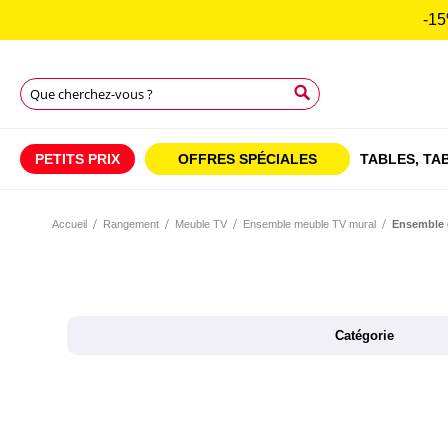
-15
Chercher
Chercher
Chercher
PETITS PRIX
OFFRES SPÉCIALES
TABLES,
TAB
Accueil
Rangement
Meuble TV
Ensemble meuble TV mural
Ensemble 
Catégorie