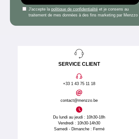
J'accepte la
politique de confidentialité
et je consens au
traitement de mes données à des fins marketing par Menzzo
SERVICE CLIENT
+33 1 43 75 11 18
contact@menzzo.be
Du lundi au jeudi : 10h30-18h
Vendredi : 10h30-14h30
Samedi - Dimanche : Fermé