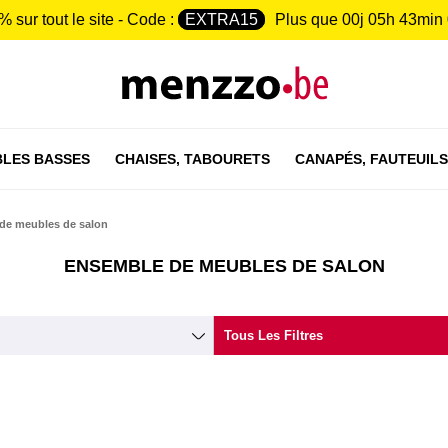
% sur tout le site - Code :
EXTRA15
Plus que
00j 05h 43min
LES BASSES
CHAISES,
TABOURETS
CANAPÉS,
FAUTEUILS
de meubles de salon
ENSEMBLE DE MEUBLES DE SALON
Tous Les Filtres