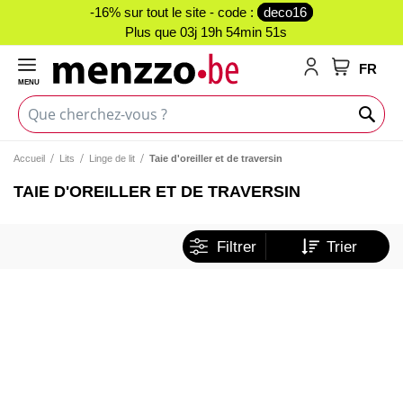
-16% sur tout le site - code :
deco16
Plus que
03j 19h 54min 51s
FR
MENU
Mon panie
Accueil
Lits
Linge de lit
Taie d'oreiller et de traversin
TAIE D'OREILLER ET DE TRAVERSIN
Filtrer
Trier