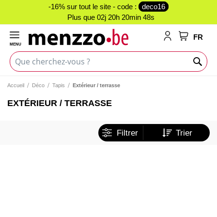
-16% sur tout le site - code :
deco16
Plus que
02j 20h 20min 48s
FR
MENU
Mon panie
Accueil
Déco
Tapis
Extérieur / terrasse
EXTÉRIEUR / TERRASSE
Filtrer
Trier