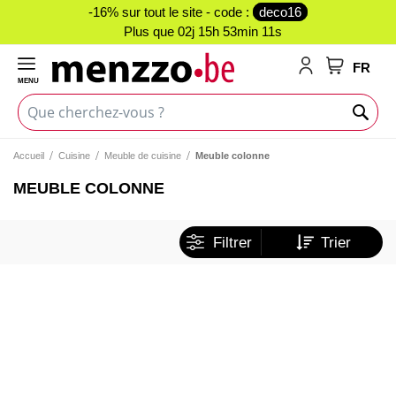
-16% sur tout le site - code :
deco16
Plus que
02j 15h 53min 11s
FR
MENU
Mon panie
Accueil
Cuisine
Meuble de cuisine
Meuble colonne
MEUBLE COLONNE
Filtrer
Trier