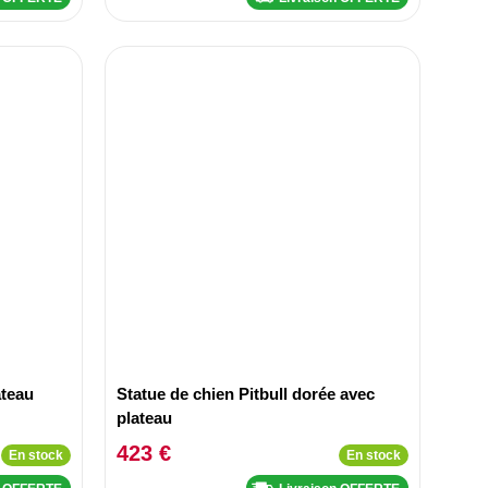
ateau
Statue de chien Pitbull dorée avec
plateau
423 €
En stock
En stock