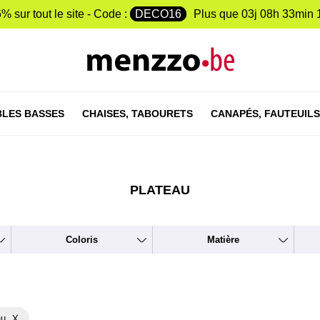
% sur tout le site - Code :
DECO16
Plus que
03j 08h 33min 
LES BASSES
CHAISES,
TABOURETS
CANAPÉS,
FAUTEUILS
PLATEAU
Coloris
Matière
au
X