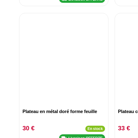
Plateau en métal doré forme feuille
Plateau 
30 €
33 €
En stock