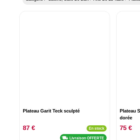
Plateau Garit Teck sculpté
Plateau S
dorée
87 €
75 €
En stock
Livraison OFFERTE