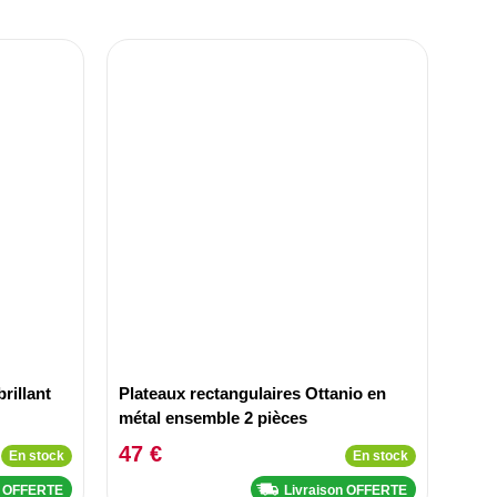
rillant
Plateaux rectangulaires Ottanio en
métal ensemble 2 pièces
47 €
En stock
En stock
n OFFERTE
Livraison OFFERTE