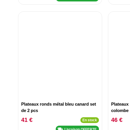
Plateaux ronds métal bleu canard set
Plateaux 
de 2 pcs
colombe 
41 €
46 €
En stock
Livraison OFFERTE