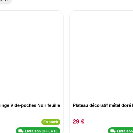
inge Vide-poches Noir feuille
Plateau décoratif métal doré b
29 €
En stock
Livraison OFFERTE
Livraiso