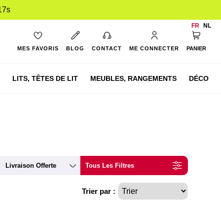
16s
FR
NL
Mon pan
MES FAVORIS
BLOG
CONTACT
ME CONNECTER
PANIER
LITS,
TÊTES DE LIT
MEUBLES,
RANGEMENTS
DÉCO
Livraison Offerte
Tous Les Filtres
Trier par :