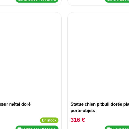
cœur métal doré
Statue chien pitbull dorée pl
porte-objets
316 €
En stock