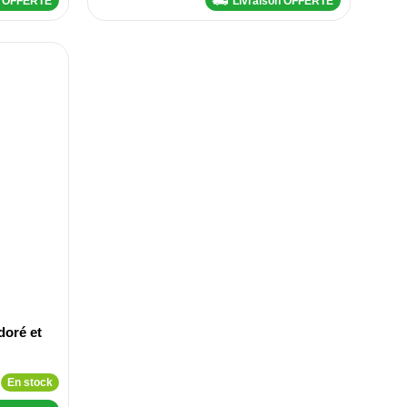
n OFFERTE
Livraison OFFERTE
doré et
En stock