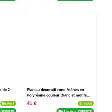
t de 2
Plateau décoratif rond Atènes en
Polyrésine couleur Blanc et motifs
dorés
41 €
En stock
En stock
n OFFERTE
Livraison OFFERTE