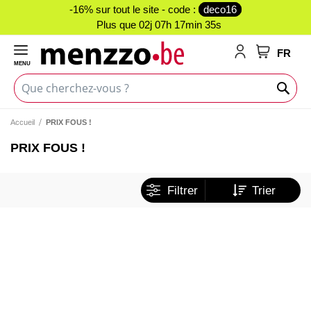
-16% sur tout le site - code :
deco16
Plus que
02j 07h 17min 34s
FR
MENU
Mon panie
Accueil
PRIX FOUS !
PRIX FOUS !
Filtrer
Trier