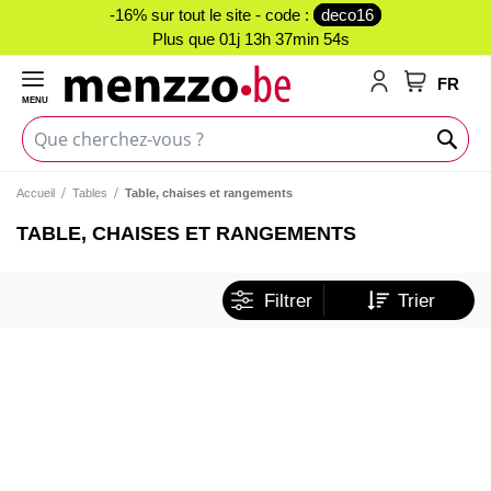
-16% sur tout le site - code :
deco16
Plus que
01j 13h 37min 54s
FR
MENU
Mon panie
Accueil
Tables
Table, chaises et rangements
TABLE, CHAISES ET RANGEMENTS
Filtrer
Trier