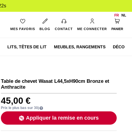
21s
FR
NL
Mon pan
MES FAVORIS
BLOG
CONTACT
ME CONNECTER
PANIER
LITS,
TÊTES DE LIT
MEUBLES,
RANGEMENTS
DÉCO
Table de chevet Wasat L44,5xH90cm Bronze et
Anthracite
45,00 €
Prix le plus bas sur 30j
Appliquer la remise en cours