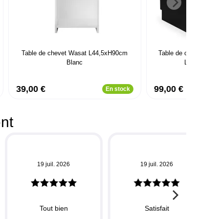
Table de chevet Wasat L44,5xH90cm
Table de chevet avec 
Blanc
L45cm Meza
39,00 €
99,00 €
En stock
ent
19 juil. 2026
19 juil. 2026
Tout bien
Satisfait