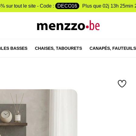
% sur tout le site - Code :
DECO16
Plus que
02j 13h 25min 
LES BASSES
CHAISES,
TABOURETS
CANAPÉS,
FAUTEUILS