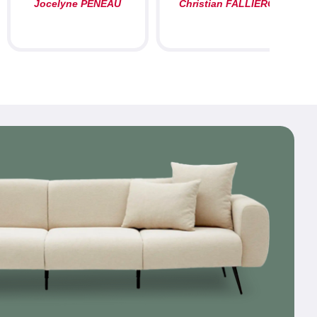
Jocelyne PENEAU
Christian FALLIERO