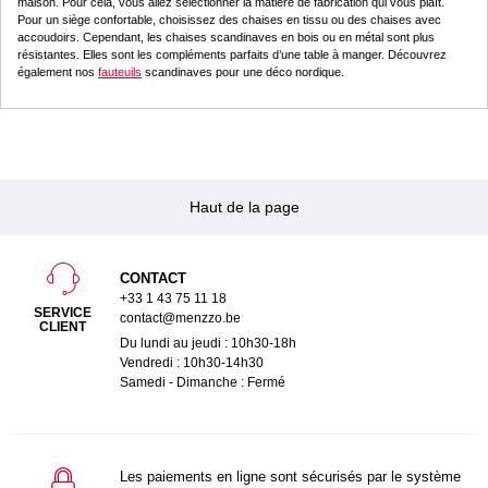
maison. Pour cela, vous allez sélectionner la matière de fabrication qui vous plaît.
Pour un siège confortable, choisissez des chaises en tissu ou des chaises avec
accoudoirs. Cependant, les chaises scandinaves en bois ou en métal sont plus
résistantes. Elles sont les compléments parfaits d’une table à manger. Découvrez
également nos
fauteuils
scandinaves pour une déco nordique.
Haut de la page
CONTACT
+33 1 43 75 11 18
SERVICE
contact@menzzo.be
CLIENT
Du lundi au jeudi : 10h30-18h
Vendredi : 10h30-14h30
Samedi - Dimanche : Fermé
Les paiements en ligne sont sécurisés par le système