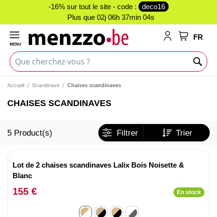
-16% sur tout le site - code :
deco16
Plus que
02j 06h 37min 04s
FR
MENU
Mon panie
Accueil
Scandinave
Chaises scandinaves
CHAISES SCANDINAVES
5
Product(s)
Filtrer
Trier
Lot de 2 chaises scandinaves Lalix Bois Noisette &
Blanc
155 €
En stock