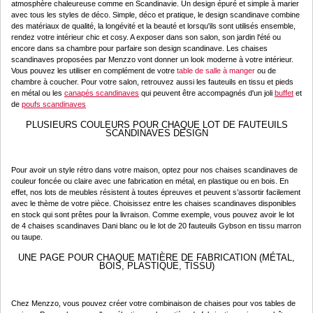
atmosphère chaleureuse comme en Scandinavie. Un design épuré et simple à marier
avec tous les styles de déco. Simple, déco et pratique, le design scandinave combine
des matériaux de qualité, la longévité et la beauté et lorsqu'ils sont utilisés ensemble,
rendez votre intérieur chic et cosy. A exposer dans son salon, son jardin l'été ou
encore dans sa chambre pour parfaire son design scandinave. Les chaises
scandinaves proposées par Menzzo vont donner un look moderne à votre intérieur.
Vous pouvez les utiliser en complément de votre
table de salle à manger
ou de
chambre à coucher. Pour votre salon, retrouvez aussi les fauteuils en tissu et pieds
en métal ou les
canapés scandinaves
qui peuvent être accompagnés d'un joli
buffet
et
de
poufs scandinaves
PLUSIEURS COULEURS POUR CHAQUE LOT DE FAUTEUILS
SCANDINAVES DESIGN
Pour avoir un style rétro dans votre maison, optez pour nos chaises scandinaves de
couleur foncée ou claire avec une fabrication en métal, en plastique ou en bois. En
effet, nos lots de meubles résistent à toutes épreuves et peuvent s’assortir facilement
avec le thème de votre pièce. Choisissez entre les chaises scandinaves disponibles
en stock qui sont prêtes pour la livraison. Comme exemple, vous pouvez avoir le lot
de 4 chaises scandinaves Dani blanc ou le lot de 20 fauteuils Gybson en tissu marron
ou taupe.
UNE PAGE POUR CHAQUE MATIÈRE DE FABRICATION (MÉTAL,
BOIS, PLASTIQUE, TISSU)
Chez Menzzo, vous pouvez créer votre combinaison de chaises pour vos tables de