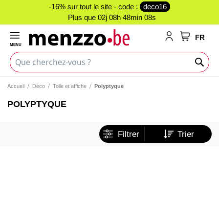
-16% sur tout le site - code :
deco16
Plus que
02j 08h 48min 07s
FR
MENU
Mon panie
Accueil
Déco
Toile et affiche
Polyptyque
POLYPTYQUE
Filtrer
Trier