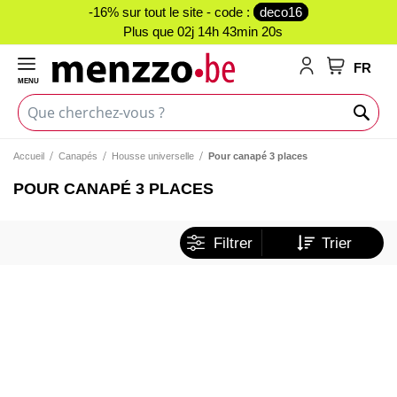
-16% sur tout le site - code :
deco16
Plus que
02j 14h 43min 20s
FR
MENU
Mon panie
Accueil
Canapés
Housse universelle
Pour canapé 3 places
POUR CANAPÉ 3 PLACES
Filtrer
Trier