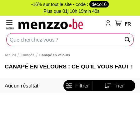
-16% sur tout le site - code :
deco16
Plus que
01j 10h 19min 49s
FR
MENU
Mon panie
Accueil
Canapés
Canapé en velours
CANAPÉ EN VELOURS : CE QU'IL VOUS FAUT !
Aucun résultat
Filtrer
Trier