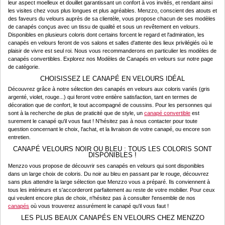
leur aspect moelleux et douillet garantissant un confort à vos invités, et rendant ainsi
les visites chez vous plus longues et plus agréables. Menzzo, conscient des atouts et
des faveurs du velours auprès de sa clientèle, vous propose chacun de ses modèles
de canapés conçus avec un tissu de qualité et sous un revêtement en velours.
Disponibles en plusieurs coloris dont certains forcent le regard et l'admiration, les
canapés en velours feront de vos salons et salles d'attente des lieux privilégiés où le
plaisir de vivre est seul roi. Nous vous recommanderons en particulier les modèles de
canapés convertibles. Explorez nos Modèles de Canapés en velours sur notre page
de catégorie.
CHOISISSEZ LE CANAPÉ EN VELOURS IDÉAL
Découvrez grâce à notre sélection des canapés en velours aux coloris variés (gris
argenté, violet, rouge...) qui feront votre entière satisfaction, tant en termes de
décoration que de confort, le tout accompagné de coussins. Pour les personnes qui
sont à la recherche de plus de praticité que de style, un
canapé convertible
est
surement le canapé qu'il vous faut ! N'hésitez pas à nous contacter pour toute
question concernant le choix, l'achat, et la livraison de votre canapé, ou encore son
entretien.
CANAPÉ VELOURS NOIR OU BLEU : TOUS LES COLORIS SONT
DISPONIBLES !
Menzzo vous propose de découvrir ses canapés en velours qui sont disponibles
dans un large choix de coloris. Du noir au bleu en passant par le rouge, découvrez
sans plus attendre la large sélection que Menzzo vous a préparé. Ils conviennent à
tous les intérieurs et s'accorderont parfaitement au reste de votre mobilier. Pour ceux
qui veulent encore plus de choix, n'hésitez pas à consulter l'ensemble de nos
canapés
où vous trouverez assurément le canapé qu'il vous faut !
LES PLUS BEAUX CANAPÉS EN VELOURS CHEZ MENZZO