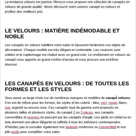
La tendance velours est partout. Menzzo vous propose une sélection de canapés en
velours de grande qualité. Venez découvrir notre univers canapé en velours et
profitez des meilleurs prix.
LE VELOURS : MATIÈRE INDÉMODABLE ET
NOBLE
Les canapés en velours habillent votre salon et épousent facilement vos objets de
décorations. Chaque modèle est très élégant et confortable. Les coutures sont
solides et le capitonnage est réalisé avec un grand soin. Le revêtement en velours du
canapé vous apporte un grand confort d’assise et vous procure une extrême
douceur.
LES CANAPÉS EN VELOURS : DE TOUTES LES
FORMES ET LES STYLES
Vous aurez un large choix sur de nombreux marques et modèles de
canapé velours
.
Il en est de même pour les formes, les styles et les coloris : bleu,
vert
,
rouge
, blanc,
noir
, argenté ou encore rose. Ces canapés haut de gamme sont proposés en
plusieurs tailles et plusieurs styles, du canapé
2
ou
3 places
, aux canapés
convertibles et
express
en passant par les canapés d’angle. Les pieds en métal ou en
bois donnent une allure élégante et raffinée à tous les intérieurs contemporains.
N'hésitez pas à consulter également nos
fauteuils
modernes ou
chesterfield
et nos
jolis
poufs
pour compléter votre salon