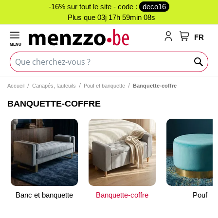
-16% sur tout le site - code :
deco16
Plus que
03j 17h 59min 08s
FR
MENU
Mon panie
Accueil
Canapés, fauteuils
Pouf et banquette
Banquette-coffre
BANQUETTE-COFFRE
Banc et banquette
Banquette-coffre
Pouf